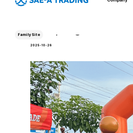
테그라, ‘Tegra Run 2
Family Site
2025-10-26