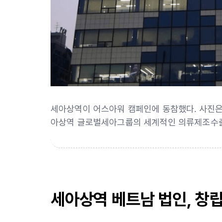
세아상역이 어스아워 캠페인에 동참했다. 사진은 지
아상역 글로벌세아그룹의 세계적인 의류제조수
세아상역 베트남 법인, 창립