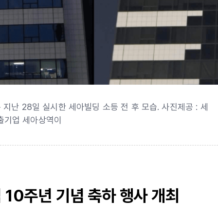
난 28일 실시한 세아빌딩 소등 전 후 모습. 사진제공 : 세
출기업 세아상역이
 10주년 기념 축하 행사 개최