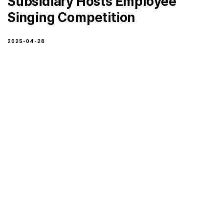
Subsidiary Hosts Employee
Singing Competition
2025-04-28
Sae-A Trading’s Nicaragua subsidiary hosted a
company-wide singing competition, bringing
together employees in a spirited celebration of
talent and camaraderie.
1
2
3
4
5
6
…
8