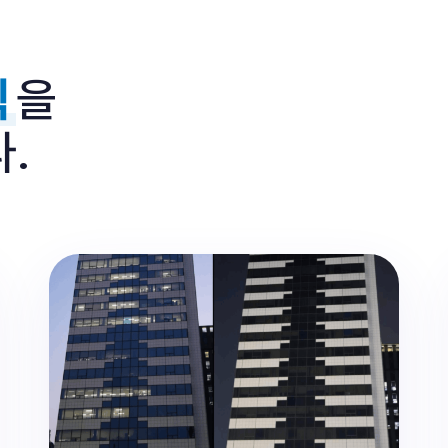
을
식
.