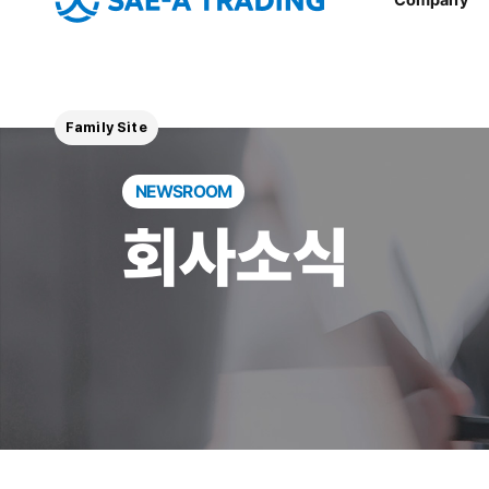
Family Site
NEWSROOM
회사소식