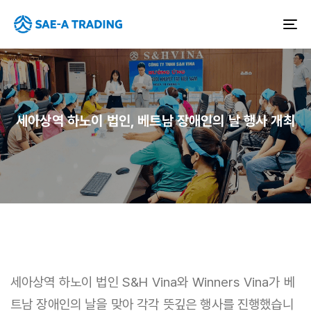
To
na
세아상역 하노이 법인, 베트남 장애인의 날 행사 개최
세아상역 하노이 법인 S&H Vina와 Winners Vina가 베
트남 장애인의 날을 맞아 각각 뜻깊은 행사를 진행했습니