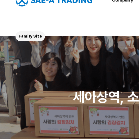
Family Site
세아상역, 