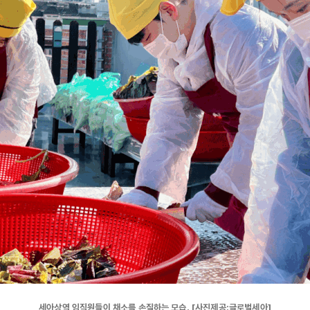
세아상역 임직원들이 채소를 손질하는 모습. [사진제공:글로벌세아]