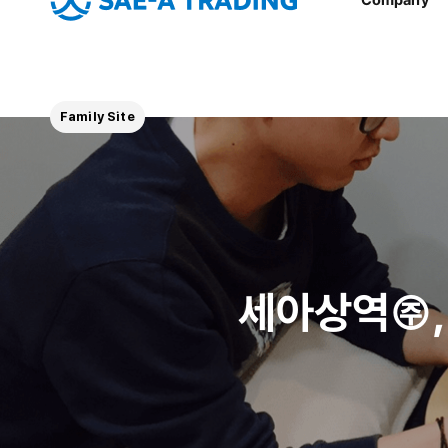
Family Site
세아상역㈜,