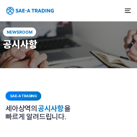
To
na
NEWSROOM
공시사항
SAE-A TRADING
세아상역의
공시사항
을
빠르게 알려드립니다.