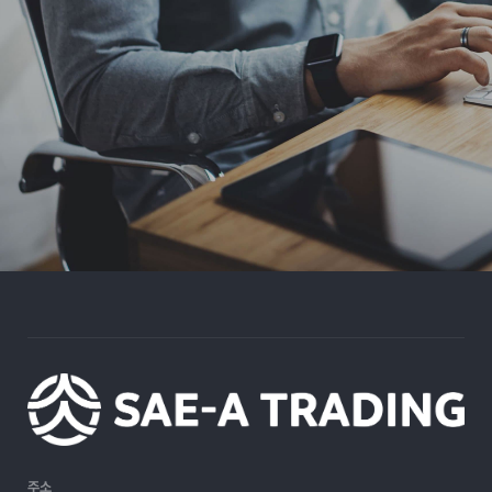
세아상역
과 함께 하세요.
C
a
r
e
e
r
s
주소